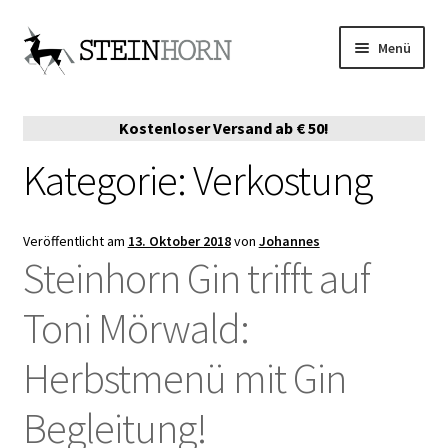
Zur
Zum
Menü
Navigation
Inhalt
springen
springen
ONLINE-SHOP
Kostenloser Versand ab € 50!
VERKAUFSPARTNER
Kategorie:
Verkostung
DIE STORY
Veröffentlicht am
13. Oktober 2018
von
Johannes
EVENTS
Steinhorn Gin trifft auf
Toni Mörwald:
AUSZEICHNUNGEN
Herbstmenü mit Gin
MERCH
Begleitung!
SERVE EMPFEHLUNGEN