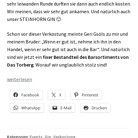
sehr leiwanden Runde durften sie dann auch endlich kosten.
Wir meinen, dass wir sehr gut ankamen. Und natürlich auch
unser STEINHORN GIN 🙂
Schon vor dieser Verkostung meinte Geri Gsöls zu mir und
meinem Bruder: „Wenn er gut ist, nehme ich ihn in den
Handel, wenn er sehr gut ist auch in die Bar“. Und natürlich
sind wir jetzt ein
fixer Bestandteil des Barsortiments von
Das Torberg
. Worauf wir unglaublich stolz sind!
STEINHORN
weiterlesen
GIN
im
Facebook
X
Pinterest
Das
WhatsApp
E-Mail
Drucken
Torberg
Kategorien:
Events
,
Gin
,
Verkostung