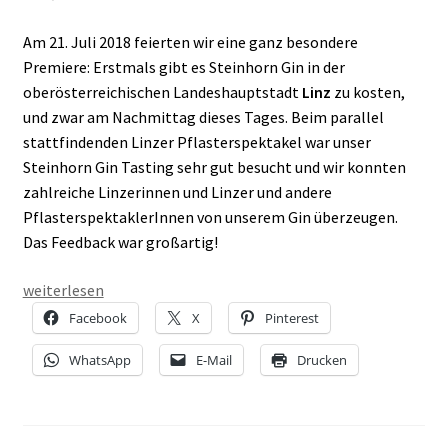
Am 21. Juli 2018 feierten wir eine ganz besondere
Premiere: Erstmals gibt es Steinhorn Gin in der
oberösterreichischen Landeshauptstadt
Linz
zu kosten,
und zwar am Nachmittag dieses Tages. Beim parallel
stattfindenden Linzer Pflasterspektakel war unser
Steinhorn Gin Tasting sehr gut besucht und wir konnten
zahlreiche Linzerinnen und Linzer und andere
PflasterspektaklerInnen von unserem Gin überzeugen.
Das Feedback war großartig!
Gin
weiterlesen
Tasting
Facebook
X
Pinterest
in
WhatsApp
E-Mail
Drucken
Salzburg
und
Linz