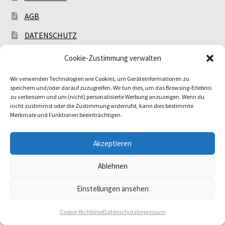
AGB
DATENSCHUTZ
COOKIE-RICHTLINIE (EU)
Cookie-Zustimmung verwalten
Wir verwenden Technologien wie Cookies, um Geräteinformationen zu
speichern und/oder darauf zuzugreifen. Wir tun dies, um das Browsing-Erlebnis
Steiner Bros. GmbH
zu verbessern und um (nicht) personalisierte Werbung anzuzeigen. Wenn du
nicht zustimmst oder die Zustimmung widerrufst, kann dies bestimmte
Merkmale und Funktionen beeinträchtigen.
Johannes & Martin Steiner
Akzeptieren
Ruppersthal 38
3701 Ruppersthal
Ablehnen
Österreich | Weinviertel
Einstellungen ansehen
E-Mail:
office@steiner.store
0
Cookie-Richtlinie
Datenschutz
Impressum
Tel.: +436764639900
Suchen
Suchen