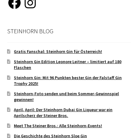
STEINHORN BLOG
Gratis Fanschal: Steinhorn Gin für Österreich!
Steinhorn Gin Edition Leonore Leitner – limitiert auf 180
Flaschen
Steinhorn Gin: Mit 96 Punkten bester Gin der Falstaff Gin
Trophy 2025!
Steinhorn-Foto senden und beim Sommer-Gewinnspiel
gewinnen!
April, April: Der Steinhorn Dubai Gin Liqueur war ein
Aprilscherz der Steiner Bros.
Meet The Steiner Bros.: Alle Steinhorn-Events!
Die Geschichte des Steinhorn Sloe Gin