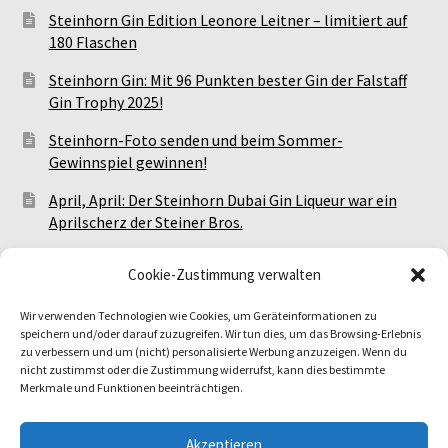
Steinhorn Gin Edition Leonore Leitner – limitiert auf
180 Flaschen
Steinhorn Gin: Mit 96 Punkten bester Gin der Falstaff
Gin Trophy 2025!
Steinhorn-Foto senden und beim Sommer-
Gewinnspiel gewinnen!
April, April: Der Steinhorn Dubai Gin Liqueur war ein
Aprilscherz der Steiner Bros.
Meet The Steiner Bros.: Alle Steinhorn-Events!
Cookie-Zustimmung verwalten
Wir verwenden Technologien wie Cookies, um Geräteinformationen zu
Facebook
Instagram
TikTok
speichern und/oder darauf zuzugreifen. Wir tun dies, um das Browsing-Erlebnis
zu verbessern und um (nicht) personalisierte Werbung anzuzeigen. Wenn du
nicht zustimmst oder die Zustimmung widerrufst, kann dies bestimmte
Merkmale und Funktionen beeinträchtigen.
Akzeptieren