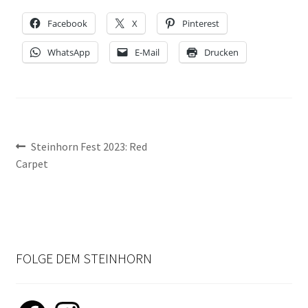
NEWSLETTER-ANMELDUNG
Facebook
X
Pinterest
STEINHORN BLOG
WhatsApp
E-Mail
Drucken
Beitragsnavigation
Vorheriger
Steinhorn Fest 2023: Red
Beitrag:
Carpet
FOLGE DEM STEINHORN
Facebook
Instagram