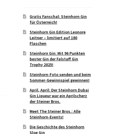
Gratis Fanschal: Steinhorn Gin
für Österreich!
Steinhorn Gin Edition Leonore
Leitner – limitiert auf 180
Flaschen
Steinhorn Gin: Mit 96 Punkten
bester Gin der Falstaff Gin
Trophy 2025!
Steinhorn-Foto senden und beim
Sommer-Gewinnspiel gewinnen!
April, April: Der Steinhorn Dubai
Gin Liqueur war ein Aprilscherz
der Steiner Bros.
Meet The Steiner Bros.: Alle
Steinhorn-Events!
Die Geschichte des Steinhorn
Sloe Gin