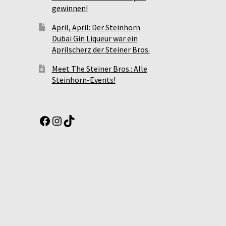
gewinnen!
April, April: Der Steinhorn
Dubai Gin Liqueur war ein
Aprilscherz der Steiner Bros.
Meet The Steiner Bros.: Alle
Steinhorn-Events!
Facebook
Instagram
TikTok