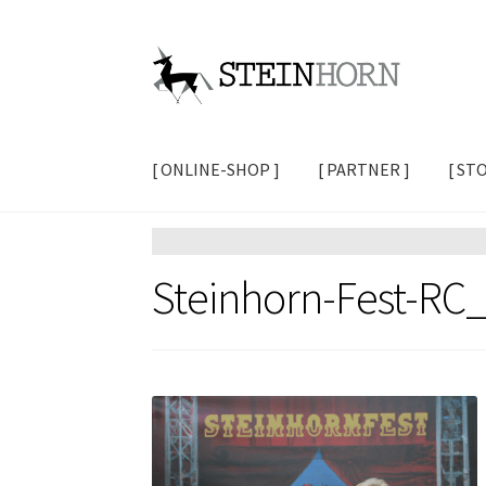
Zur
Zum
Navigation
Inhalt
springen
springen
[ ONLINE-SHOP ]
[ PARTNER ]
[ ST
Steinhorn-Fest-RC