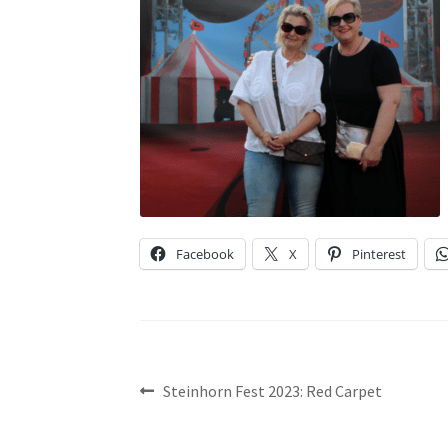
Facebook
X
Pinterest
Beitragsnavigation
Vorheriger
Steinhorn Fest 2023: Red Carpet
Beitrag: