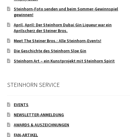
Steinhorn-Foto senden und beim Sommer-Gewinnspiel
gewinnen!
April, April: Der Steinhorn Dubai Gin Liqueur war ein
Aprilscherz der Steiner Bros.
Meet The Steiner Bros.: Alle Steinhorn-Events!
Die Geschichte des Steinhorn Sloe Gin
Steinhorn Art – ein Kunstprojekt mit Steinhorn Spirit
STEINHORN SERVICE
EVENTS
NEWSLETTER-ANMELDUNG
AWARDS & AUSZEICHNUNGEN
FAN-ARTIKEL