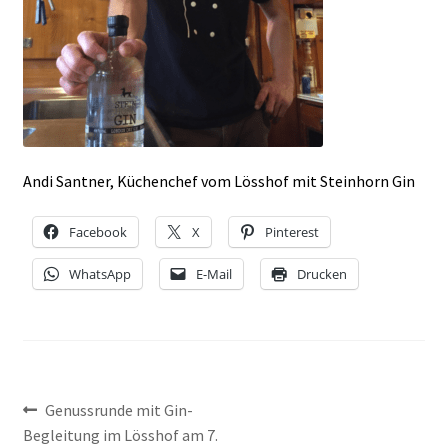
NEWSLETTER-ANMELDUNG
STEINHORN BLOG
Andi Santner, Küchenchef vom Lösshof mit Steinhorn Gin
Facebook
X
Pinterest
WhatsApp
E-Mail
Drucken
Beitragsnavigation
Vorheriger
Genussrunde mit Gin-
Beitrag:
Begleitung im Lösshof am 7.