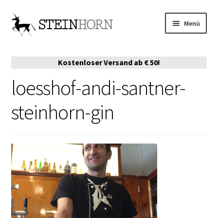
Zur
Zum
Menü
Navigation
Inhalt
springen
springen
ONLINE-SHOP
Kostenloser Versand ab € 50!
VERKAUFSPARTNER
loesshof-andi-santner-
DIE STORY
steinhorn-gin
EVENTS
AUSZEICHNUNGEN
MERCH
SERVE EMPFEHLUNGEN