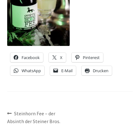
NEWSLETTER-ANMELDUNG
STEINHORN BLOG
Facebook
X
Pinterest
WhatsApp
E-Mail
Drucken
Beitragsnavigation
Vorheriger
Steinhorn Fee – der
Beitrag:
Absinth der Steiner Bros.