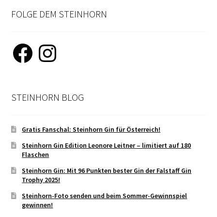
FOLGE DEM STEINHORN
Facebook
Instagram
STEINHORN BLOG
Gratis Fanschal: Steinhorn Gin für Österreich!
Steinhorn Gin Edition Leonore Leitner – limitiert auf 180
Flaschen
Steinhorn Gin: Mit 96 Punkten bester Gin der Falstaff Gin
Trophy 2025!
Steinhorn-Foto senden und beim Sommer-Gewinnspiel
gewinnen!