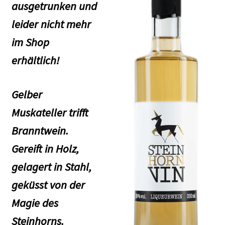
ausgetrunken und
NEWSLETTER-ANMELDUNG
leider nicht mehr
STEINHORN BLOG
im Shop
erhältlich!
Gelber
Muskateller trifft
Branntwein.
Gereift in Holz,
gelagert in Stahl,
geküsst von der
Magie des
Steinhorns.