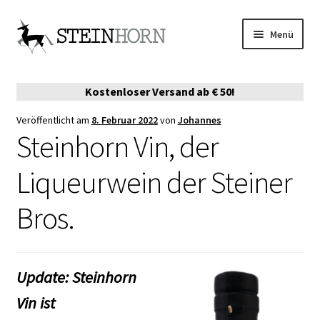
Zur
Zum
Menü
Navigation
Inhalt
springen
springen
ONLINE-SHOP
Kostenloser Versand ab € 50!
VERKAUFSPARTNER
Veröffentlicht am
8. Februar 2022
von
Johannes
Steinhorn Vin, der
DIE STORY
Liqueurwein der Steiner
EVENTS
Bros.
AUSZEICHNUNGEN
MERCH
Update: Steinhorn
SERVE EMPFEHLUNGEN
Vin ist