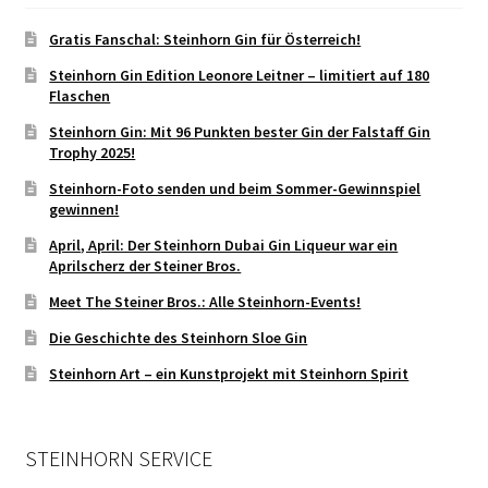
Gratis Fanschal: Steinhorn Gin für Österreich!
Steinhorn Gin Edition Leonore Leitner – limitiert auf 180
Flaschen
Steinhorn Gin: Mit 96 Punkten bester Gin der Falstaff Gin
Trophy 2025!
Steinhorn-Foto senden und beim Sommer-Gewinnspiel
gewinnen!
April, April: Der Steinhorn Dubai Gin Liqueur war ein
Aprilscherz der Steiner Bros.
Meet The Steiner Bros.: Alle Steinhorn-Events!
Die Geschichte des Steinhorn Sloe Gin
Steinhorn Art – ein Kunstprojekt mit Steinhorn Spirit
STEINHORN SERVICE