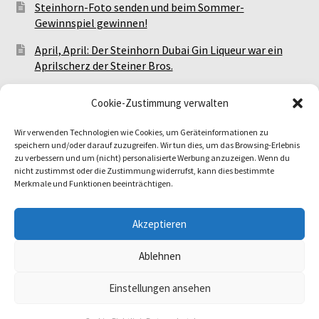
Steinhorn-Foto senden und beim Sommer-
Gewinnspiel gewinnen!
April, April: Der Steinhorn Dubai Gin Liqueur war ein
Aprilscherz der Steiner Bros.
Meet The Steiner Bros.: Alle Steinhorn-Events!
Cookie-Zustimmung verwalten
Wir verwenden Technologien wie Cookies, um Geräteinformationen zu
Facebook
Instagram
TikTok
speichern und/oder darauf zuzugreifen. Wir tun dies, um das Browsing-Erlebnis
zu verbessern und um (nicht) personalisierte Werbung anzuzeigen. Wenn du
nicht zustimmst oder die Zustimmung widerrufst, kann dies bestimmte
Merkmale und Funktionen beeinträchtigen.
Akzeptieren
© Steinhorn Gin 2026
Ablehnen
Datenschutz
Erstellt mit WooCommerce
.
Einstellungen ansehen
0