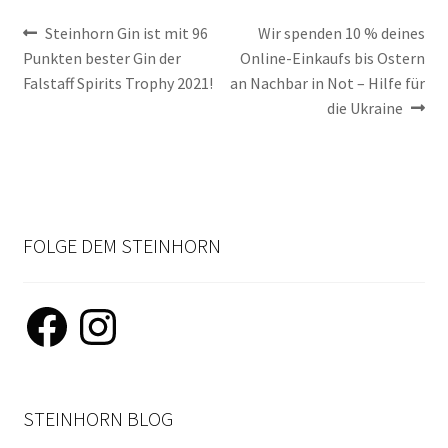
Beitragsnavigation
Vorheriger
Nächster
Steinhorn Gin ist mit 96
Wir spenden 10 % deines
Beitrag:
Beitrag:
Punkten bester Gin der
Online-Einkaufs bis Ostern
Falstaff Spirits Trophy 2021!
an Nachbar in Not – Hilfe für
die Ukraine
FOLGE DEM STEINHORN
Facebook
Instagram
STEINHORN BLOG