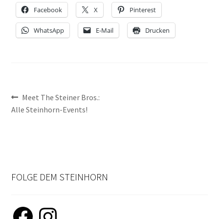
Facebook
X
Pinterest
NEWSLETTER-ANMELDUNG
WhatsApp
E-Mail
Drucken
STEINHORN BLOG
Beitragsnavigation
Vorheriger
Meet The Steiner Bros.:
Beitrag:
Alle Steinhorn-Events!
FOLGE DEM STEINHORN
Facebook
Instagram