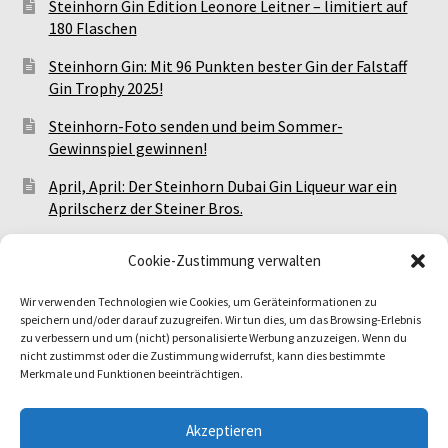
Steinhorn Gin Edition Leonore Leitner – limitiert auf
180 Flaschen
Steinhorn Gin: Mit 96 Punkten bester Gin der Falstaff
Gin Trophy 2025!
Steinhorn-Foto senden und beim Sommer-
Gewinnspiel gewinnen!
April, April: Der Steinhorn Dubai Gin Liqueur war ein
Aprilscherz der Steiner Bros.
Meet The Steiner Bros.: Alle Steinhorn-Events!
Cookie-Zustimmung verwalten
Wir verwenden Technologien wie Cookies, um Geräteinformationen zu
Facebook
Instagram
TikTok
speichern und/oder darauf zuzugreifen. Wir tun dies, um das Browsing-Erlebnis
zu verbessern und um (nicht) personalisierte Werbung anzuzeigen. Wenn du
nicht zustimmst oder die Zustimmung widerrufst, kann dies bestimmte
Merkmale und Funktionen beeinträchtigen.
Akzeptieren