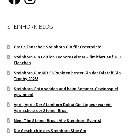
STEINHORN BLOG
Gratis Fanschal: Steinhorn Gin für Österreich!
Steinhorn Gin Edition Leonore Leitner – limitiert auf 180
Flaschen
Steinhorn Gin: Mit 96 Punkten bester Gin der Falstaff Gin
Trophy 2025!
Steinhorn-Foto senden und beim Sommer-Gewinnspiel
gewinnen!
April, April: Der Steinhorn Dubai Gin Liqueur war ein
Aprilscherz der Steiner Bros.
Meet The Steiner Bros.: Alle Steinhorn-Events!
Die Geschichte des Steinhorn Sloe Gin