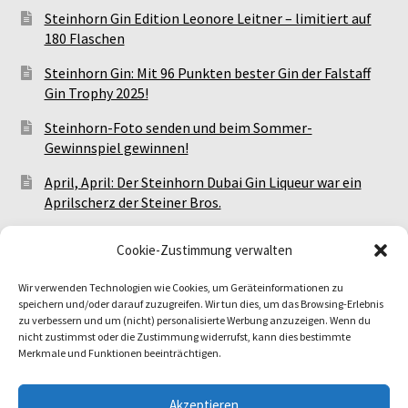
Steinhorn Gin Edition Leonore Leitner – limitiert auf
180 Flaschen
Steinhorn Gin: Mit 96 Punkten bester Gin der Falstaff
Gin Trophy 2025!
Steinhorn-Foto senden und beim Sommer-
Gewinnspiel gewinnen!
April, April: Der Steinhorn Dubai Gin Liqueur war ein
Aprilscherz der Steiner Bros.
Meet The Steiner Bros.: Alle Steinhorn-Events!
Cookie-Zustimmung verwalten
Wir verwenden Technologien wie Cookies, um Geräteinformationen zu
Facebook
Instagram
TikTok
speichern und/oder darauf zuzugreifen. Wir tun dies, um das Browsing-Erlebnis
zu verbessern und um (nicht) personalisierte Werbung anzuzeigen. Wenn du
nicht zustimmst oder die Zustimmung widerrufst, kann dies bestimmte
Merkmale und Funktionen beeinträchtigen.
Akzeptieren