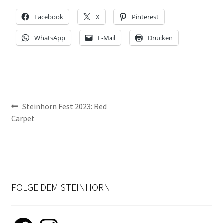
NEWSLETTER-ANMELDUNG
Facebook
X
Pinterest
STEINHORN BLOG
WhatsApp
E-Mail
Drucken
Beitragsnavigation
Vorheriger
Steinhorn Fest 2023: Red
Beitrag:
Carpet
FOLGE DEM STEINHORN
Facebook
Instagram