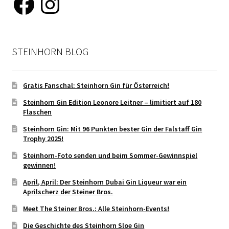
STEINHORN BLOG
Gratis Fanschal: Steinhorn Gin für Österreich!
Steinhorn Gin Edition Leonore Leitner – limitiert auf 180
Flaschen
Steinhorn Gin: Mit 96 Punkten bester Gin der Falstaff Gin
Trophy 2025!
Steinhorn-Foto senden und beim Sommer-Gewinnspiel
gewinnen!
April, April: Der Steinhorn Dubai Gin Liqueur war ein
Aprilscherz der Steiner Bros.
Meet The Steiner Bros.: Alle Steinhorn-Events!
Die Geschichte des Steinhorn Sloe Gin