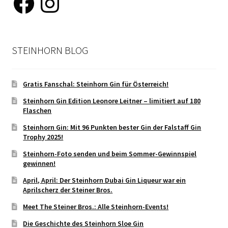
STEINHORN BLOG
Gratis Fanschal: Steinhorn Gin für Österreich!
Steinhorn Gin Edition Leonore Leitner – limitiert auf 180
Flaschen
Steinhorn Gin: Mit 96 Punkten bester Gin der Falstaff Gin
Trophy 2025!
Steinhorn-Foto senden und beim Sommer-Gewinnspiel
gewinnen!
April, April: Der Steinhorn Dubai Gin Liqueur war ein
Aprilscherz der Steiner Bros.
Meet The Steiner Bros.: Alle Steinhorn-Events!
Die Geschichte des Steinhorn Sloe Gin