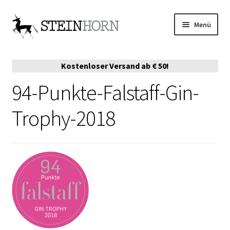
Zur
Zum
Menü
Navigation
Inhalt
springen
springen
ONLINE-SHOP
Kostenloser Versand ab € 50!
VERKAUFSPARTNER
94-Punkte-Falstaff-Gin-
DIE STORY
Trophy-2018
EVENTS
AUSZEICHNUNGEN
MERCH
SERVE EMPFEHLUNGEN