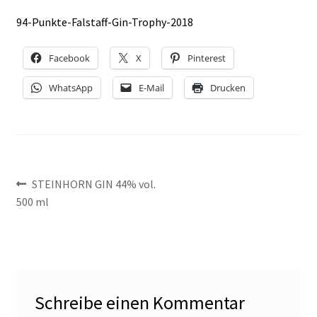
NEWSLETTER-ANMELDUNG
94-Punkte-Falstaff-Gin-Trophy-2018
STEINHORN BLOG
Facebook
X
Pinterest
WhatsApp
E-Mail
Drucken
Beitragsnavigation
Vorheriger
STEINHORN GIN 44% vol.
Beitrag:
500 ml
Schreibe einen Kommentar