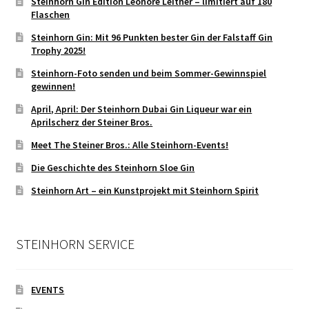
Steinhorn Gin Edition Leonore Leitner – limitiert auf 180
Flaschen
Steinhorn Gin: Mit 96 Punkten bester Gin der Falstaff Gin
Trophy 2025!
Steinhorn-Foto senden und beim Sommer-Gewinnspiel
gewinnen!
April, April: Der Steinhorn Dubai Gin Liqueur war ein
Aprilscherz der Steiner Bros.
Meet The Steiner Bros.: Alle Steinhorn-Events!
Die Geschichte des Steinhorn Sloe Gin
Steinhorn Art – ein Kunstprojekt mit Steinhorn Spirit
STEINHORN SERVICE
EVENTS