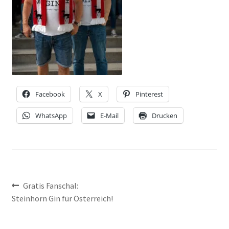
NEWSLETTER-ANMELDUNG
STEINHORN BLOG
Facebook
X
Pinterest
WhatsApp
E-Mail
Drucken
Beitragsnavigation
Vorheriger
Gratis Fanschal:
Beitrag:
Steinhorn Gin für Österreich!