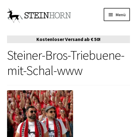
Zur
Zum
Menü
Navigation
Inhalt
springen
springen
ONLINE-SHOP
Kostenloser Versand ab € 50!
VERKAUFSPARTNER
Steiner-Bros-Triebuene-
DIE STORY
mit-Schal-www
EVENTS
AUSZEICHNUNGEN
MERCH
SERVE EMPFEHLUNGEN